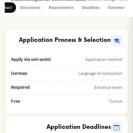
ontact
Documents
Requirements
Deadlines
Overview
Application Process & Selection
Application method
Apply via uni-assist
Language of instruction
German
Entrance exam
Required
Tuition
Free
Application Deadlines