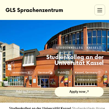
STUDIENKOLLEG · KASSEL
Studienkolleg an der
Universität Kassel
2 semesters
German
Public
Kassel, Germany
Entrance exam
Add to Favorites
Apply now
Studienkolleg an der Universität Kassel
›
Studienkollegs
›
Home