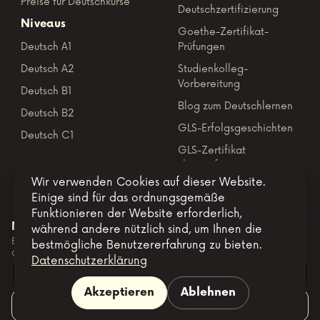
Deutschprüfungen
Online-Deutschkurse
ÖSD-
Preise für Deutschkurse
Deutschzertifizierung
Niveaus
Goethe-Zertifikat-
Deutsch A1
Prüfungen
Deutsch A2
Studienkolleg-
Vorbereitung
Deutsch B1
Blog zum Deutschlernen
Deutsch B2
GLS-Erfolgsgeschichten
Deutsch C1
GLS-Zertifikat
Wir verwenden Cookies auf dieser Website.
überprüfen
Einige sind für das ordnungsgemäße
Funktionieren der Website erforderlich,
während andere nützlich sind, um Ihnen die
bestmögliche Benutzererfahrung zu bieten.
Newsletter
Datenschutzerklärung
Erhalten Sie unsere Neuigkeiten, Angebote und Prüfungstermine
direkt in Ihre E-Mail.
Akzeptieren
Ablehnen