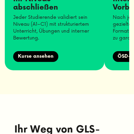
abschließen
Vorbe
Jeder Studierende validiert sein
Nach jed
Niveau (A1–C1) mit strukturiertem
gezielte
Unterricht, Übungen und interner
Format or
Bewertung.
zu garant
Kurse ansehen
ÖSD-V
Ihr Weg von GLS-