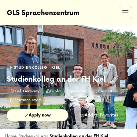
STUDIENKOLLEG · KIEL
Studienkolleg an der FH Kiel
Kiel, Germany
Public
German
2 semesters
Entrance exam
Apply now
Add to Favorites
Home
›
Studienkollegs
›
Studienkolleg an der FH Kiel