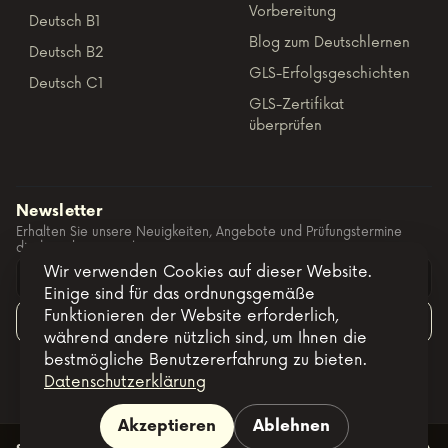
Vorbereitung
Deutsch B1
Blog zum Deutschlernen
Deutsch B2
GLS-Erfolgsgeschichten
Deutsch C1
GLS-Zertifikat
überprüfen
Newsletter
Erhalten Sie unsere Neuigkeiten, Angebote und Prüfungstermine
direkt in Ihre E-Mail.
Wir verwenden Cookies auf dieser Website.
Einige sind für das ordnungsgemäße
Funktionieren der Website erforderlich,
Abonnieren
während andere nützlich sind, um Ihnen die
bestmögliche Benutzererfahrung zu bieten.
Datenschutzerklärung
Akzeptieren
Ablehnen
Website developed by Codesommet
Allgemeine Geschäftsbedingungen
Datenschutzrichtlinie
Cookies