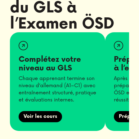
du GLS à
l’Examen ÖSD
Complétez votre
Prépar
niveau au GLS
à l’ex
Chaque apprenant termine son
Après cha
niveau d’allemand (A1–C1) avec
préparatio
entraînement structuré, pratique
ÖSD est fo
et évaluations internes.
réussite.
Voir les cours
Prépara