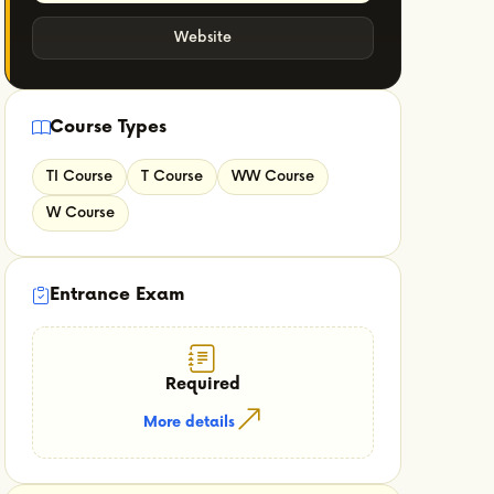
Website
Course Types
TI Course
T Course
WW Course
W Course
Entrance Exam
Required
More details