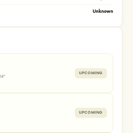
Unknown
UPCOMING
04"
UPCOMING