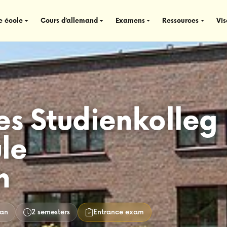
e école
Cours d’allemand
Examens
Ressources
Vi
es Studienkolleg
le
n
an
2 semesters
Entrance exam