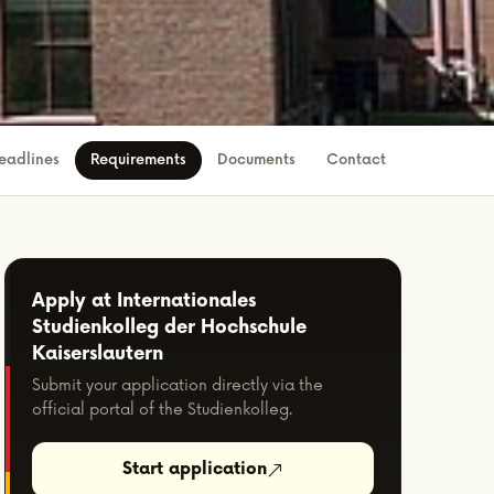
eadlines
Requirements
Documents
Contact
Apply at Internationales
Studienkolleg der Hochschule
Kaiserslautern
Submit your application directly via the
official portal of the Studienkolleg.
Start application