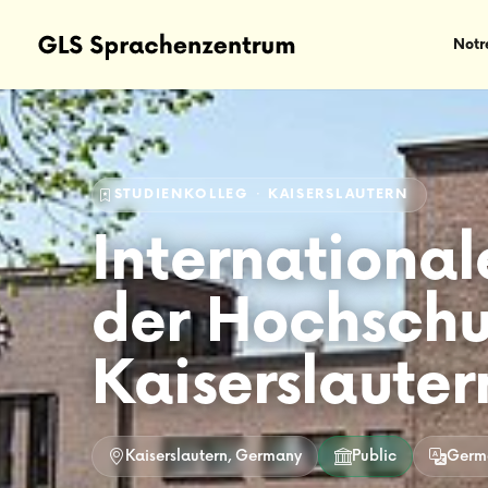
Notr
STUDIENKOLLEG · KAISERSLAUTERN
International
der Hochschu
Kaiserslauter
Kaiserslautern, Germany
Public
Germ