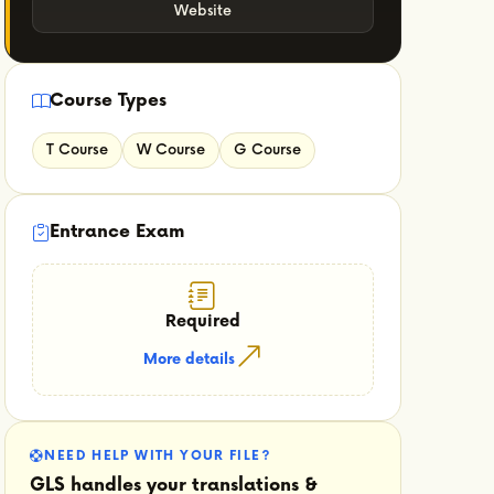
Website
Course Types
T Course
W Course
G Course
Entrance Exam
Required
More details
NEED HELP WITH YOUR FILE?
GLS handles your translations &