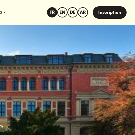
sa
FR
EN
DE
AR
Inscription
-
am