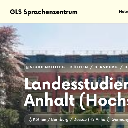
Notr
STUDIENKOLLEG · KÖTHEN / BERNBURG / D
Landesstudie
Anhalt (Hoch
Köthen / Bernburg / Dessau (HS Anhalt), German