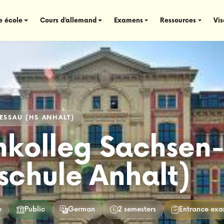
e école
Cours d’allemand
Examens
Ressources
Vi
ESSAU (HS ANHALT)
nkolleg Sachsen
schule Anhalt)
y
Public
German
2 semesters
Entrance ex